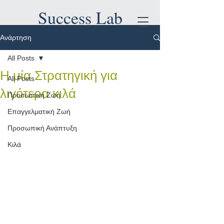
Success Lab
Ανάρτηση
All Posts
Η μία Στρατηγική για
All Posts
λιγότερα κιλά
Προσωπική Ζωή
Επαγγελματική Ζωή
Προσωπική Ανάπτυξη
Κιλά