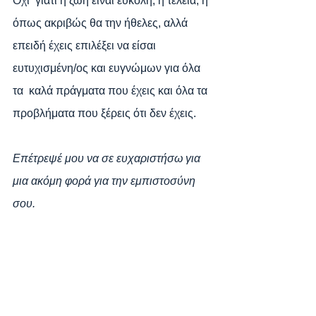
Όχι  γιατί η ζωή είναι εύκολη, ή τέλεια, ή 
όπως ακριβώς θα την ήθελες, αλλά  
επειδή έχεις επιλέξει να είσαι 
ευτυχισμένη/ος και ευγνώμων για όλα 
τα  καλά πράγματα που έχεις και όλα τα 
προβλήματα που ξέρεις ότι δεν έχεις.
Επέτρεψέ μου να σε ευχαριστήσω για 
μια ακόμη φορά για την εμπιστοσύνη 
σου.
Νίκος Σαπουντζής,
MBA MSc
End Results Certified Life & Business 
Coach