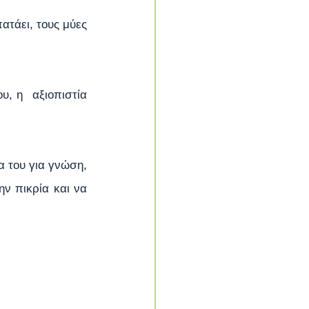
τάει, τους μύες 
, η  αξιοπιστία 
α του για γνώση, 
ην πικρία και να 