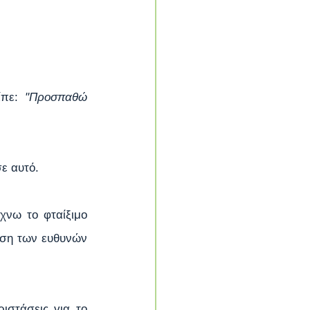
πε: 
 "Προσπαθώ 
σε αυτό.
νω το φταίξιμο 
ση των ευθυνών 
στάσεις για το 