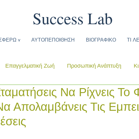
Success Lab
ΣΦΕΡΩ v
ΑΥΤΟΠΕΠΟΙΘΗΣΗ
ΒΙΟΓΡΑΦΙΚΟ
ΤΙ Λ
Επαγγελματική Ζωή
Προσωπική Ανάπτυξη
Κ
αματήσεις Να Ρίχνεις Το Φ
α Απολαμβάνεις Τις Εμπει
χέσεις