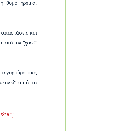
 θυμό, ηρεμία, 
αταστάσεις και 
ο από τον 
"χυμό"
τηγορούμε τους 
καλεί" αυτά τα 
νένα;