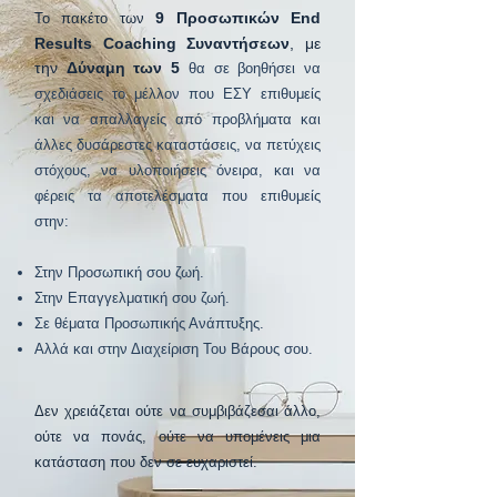
9 Προσωπικών End
Το πακέτο των
Results Coaching Συναντήσεων
, με
την
Δύναμη των 5
θα σε βοηθήσει να
σχεδιάσεις το μέλλον που ΕΣΥ επιθυμείς
και
να απαλλαγείς από προβλήματα και
άλλες δυσάρεστες καταστάσεις, να πετύχεις
στόχους, να υλοποιήσεις όνειρα, κα
ι να
φέρεις τα αποτελέσματα που επιθυμείς
στην:
Στην Προσωπική σου ζωή.
Στην Επαγγελματική σου ζωή.
Σε θέματα Προσωπικής Ανάπτυξη
ς.
Αλλά και στην Διαχείριση Του Βάρους σου.
Δεν χρειάζεται ούτε να συμβιβάζεσαι άλλο,
ούτε να πονάς, ούτε να υπομένεις μια
κατάσταση που δεν σε ευχαριστεί.