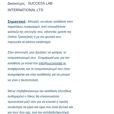
Δικαιούχος: SUCCESS LAB
INTERNATIONAL LTD
Σημαντικό
:
Μπορείς να κάνεις κατάθεση στον
παραπάνω λογαριασμό, από οποιαδήποτε
τράπεζα της επιλογής σου, κάνοντας χρήση της
Online Τραπεζικής ή με την φυσική σου
παρουσία σε κάποιο κατάστημα.
Στην αιτιολογία, μην ξεχάσεις να γράψεις το
ονοματεπώνυμό σου.
Ενημέρωσέ μας για την
κατάθεση με email στο
info@successlab.gr
,
αναφέροντας και το ονοματεπώνυμό σου (που
αναγράφεται και στην κατάθεση) για να μπορεί
να γίνει η ταυτοποίηση.
Μόλις επιβεβαιώσουμε την κατάθεση (συνήθως
αυθημερόν) ο Νίκος θα επικοινωνήσει
προσωπικά μαζί σου για να κλειστεί η πρώτη
συνάντηση σε μέρα και ώρα που είναι βολική και
για τους δυο σας, ενώ την απόδειξη/τιμολόγιό