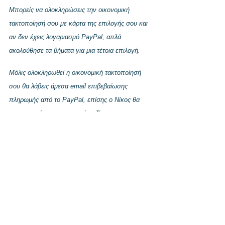
Μπορείς να ολοκληρώσεις την οικονομική
τακτοποίησή σου με κάρτα της επιλογής σου και
αν δεν έχεις λογαριασμό PayPal, απλά
ακολούθησε τα βήματα για μια τέτοια επιλογή.
Μόλις ολοκληρωθεί η οικονομική τακτοποίησή
σου θα λάβεις άμεσα email επιβεβαίωσης
πληρωμής από το PayPal, επίσης
ο Νίκος θα
επικοινωνήσει προσωπικά μαζί σου για να
κλειστεί η πρώτη συνάντηση σε μέρα και ώρα
που είναι βολική και για τους δυο σας, ενώ την
απόδειξη/τιμολόγιό σου θα την λάβεις στο email
που σε εξυπηρετεί.
**Βεβαιώσου πως η αλληλογραφία από τη
διεύθυνση
info@successlab.gr
καταλήγει στην
κύρια/εισερχόμενη αλληλογραφία σου και όχι στα