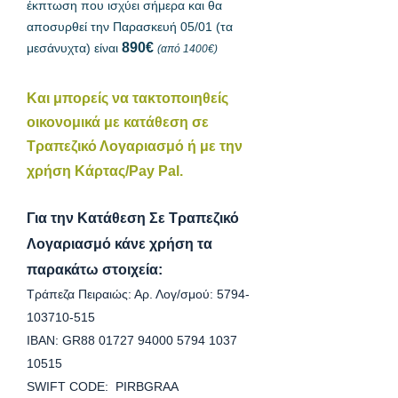
έκπτωση που ισχύει σήμερα και θα
αποσυρθεί την Παρασκευή 05/01 (τα
8
90€
μεσάνυχτα) είναι
(από 1400€)
Και μπορείς να τακτοποιηθείς
οικονομικά με κατάθεση σε
Τραπεζικό Λογαριασμό ή με την
χρήση Κάρτας/Pay Pal.
Για την Κατάθεση Σε Τραπεζικό
Λογαριασμό κάνε χρήση τα
παρακάτω στοιχεία:
Τράπεζα Πειραιώς: Αρ. Λογ/σμού:
5794-
103710-515
IBAN: GR88
01727 94000 5794
1037
10515
SWIFT CODE: PIRBGRAA